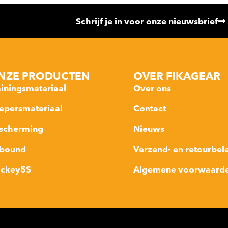
Schrijf je in voor onze nieuwsbrief
NZE PRODUCTEN
OVER FIKAGEAR
ainingsmateriaal
Over ons
epersmateriaal
Contact
scherming
Nieuws
bound
Verzend- en retourbel
ckey5S
Algemene voorwaard