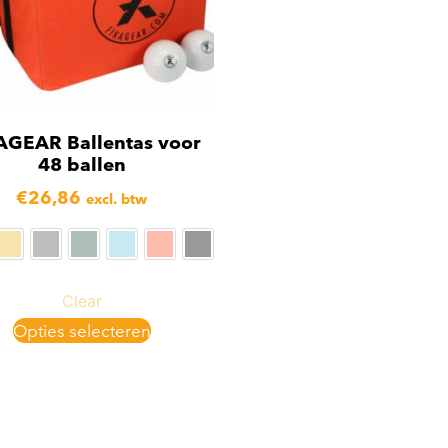
AGEAR Ballentas voor
48 ballen
€
26,86
excl. btw
Clear
Opties selecteren