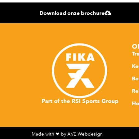
Download onze brochure
O
Tr
Ke
Be
Re
Part of the RSI Sports Group
Ho
Made with ❤ by AVE Webdesign