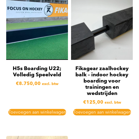
H5s Boarding U22;
Fikagear zaalhockey
Volledig Speelveld
balk – indoor hockey
boarding voor
€
8.750,00
excl. btw
trainingen en
wedstrijden
€
125,00
excl. btw
Toevoegen aan winkelwagen
Toevoegen aan winkelwagen