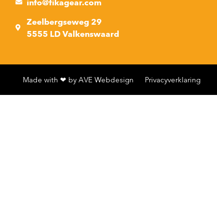
info@fikagear.com
Zeelbergseweg 29
5555 LD Valkenswaard
Made with ❤ by AVE Webdesign
Privacyverklaring