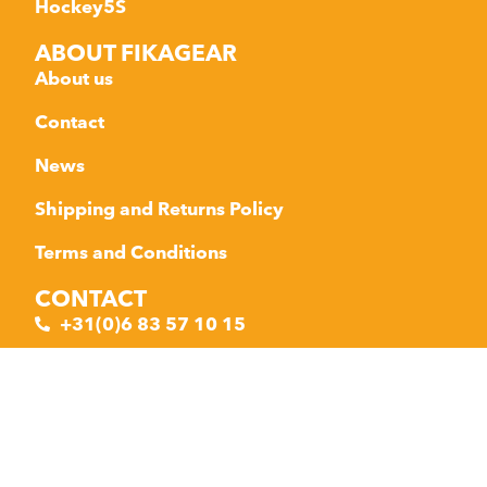
Hockey5S
ABOUT FIKAGEAR
About us
Contact
News
Shipping and Returns Policy
Terms and Conditions
CONTACT
+31(0)6 83 57 10 15
+31(0)6 11 41 10 44
info@fikagear.com
Zeelbergseweg 29
5555 LD Valkenswaard