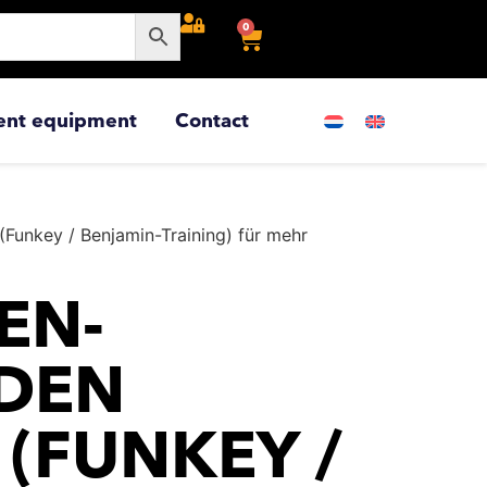
0
ent equipment
Contact
(Funkey / Benjamin-Training) für mehr
N-Ü
EN K
FUNKEY / B