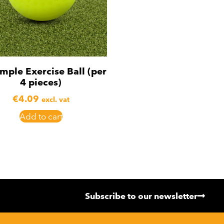
mple Exercise Ball (per
4 pieces)
€
4.09
excl. vat
Add to cart
Subscribe to our newsletter