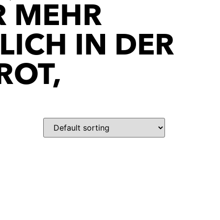
MEHR B
CH IN DER F
ROT,