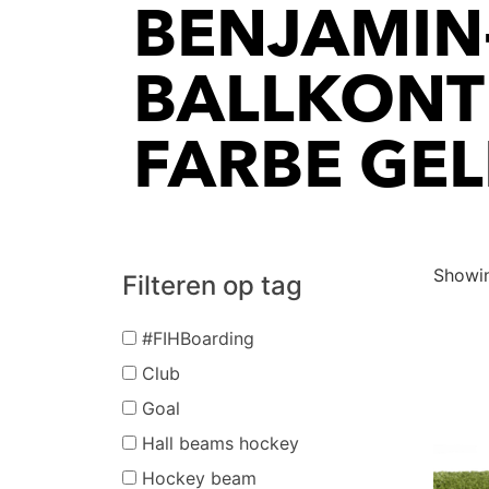
ENJAMIN-T
ALLKONTRO
ARBE GELB
Showin
Filteren op tag
#FIHBoarding
Club
Goal
Hall beams hockey
Hockey beam