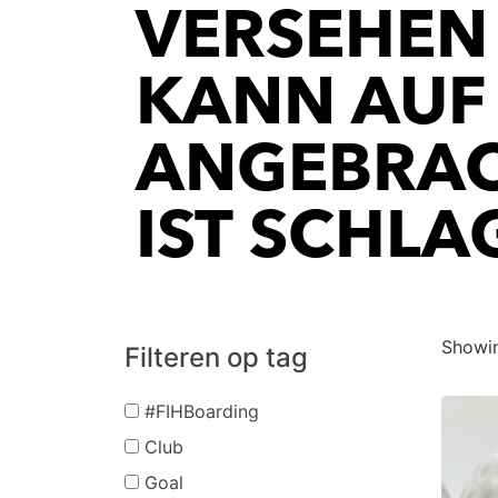
VERSEHEN
KANN AUF 
ANGEBRAC
IST SCHLA
Showin
Filteren op tag
#FIHBoarding
Club
Goal