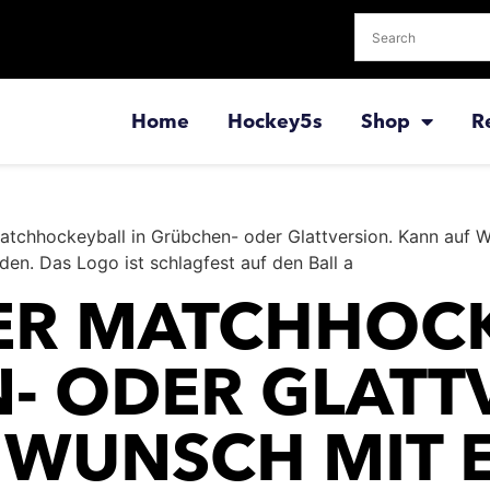
Home
Hockey5s
Shop
R
 Matchhockeyball in Grübchen- oder Glattversion. Kann au
en. Das Logo ist schlagfest auf den Ball a
NER MATCHHOCK
- ODER GLATT
 WUNSCH MIT 