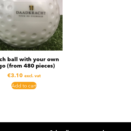
ch ball with your own
go (from 480 pieces)
€
3.10
excl. vat
Add to cart