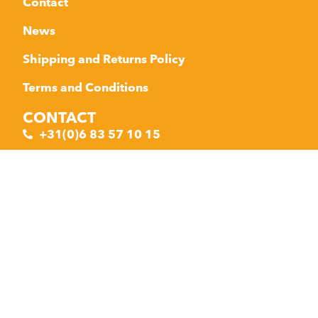
Contact
News
Shipping and Returns Policy
Terms and Conditions
CONTACT
+31(0)6 83 57 10 15
+31(0)6 11 41 10 44
info@fikagear.com
Zeelbergseweg 29
5555 LD Valkenswaard
Made with ❤ by AVE Webdesign
Privacy policy