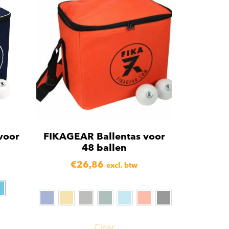
voor
FIKAGEAR Ballentas voor
48 ballen
€
26,86
excl. btw
Clear