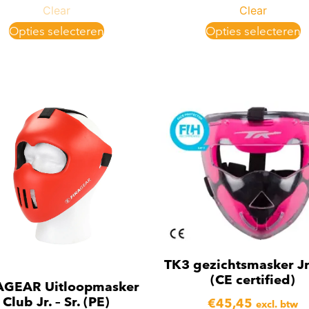
Clear
Clear
Opties selecteren
Opties selecteren
TK3 gezichtsmasker Jr.
(CE certified)
AGEAR Uitloopmasker
Club Jr. – Sr. (PE)
€
45,45
excl. btw