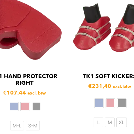
1 HAND PROTECTOR
TK1 SOFT KICKER
RIGHT
€
231,40
excl. btw
€
107,44
excl. btw
L
M
XL
M-L
S-M