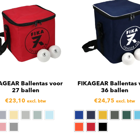
AGEAR Ballentas voor
FIKAGEAR Ballentas 
27 ballen
36 ballen
€
23,10
€
24,75
excl. btw
excl. btw