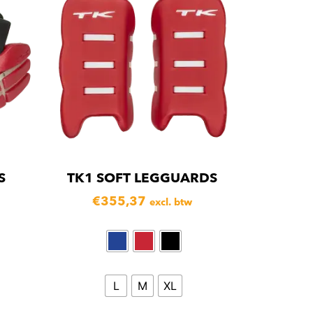
S
TK1 SOFT LEGGUARDS
€
355,37
excl. btw
L
M
XL