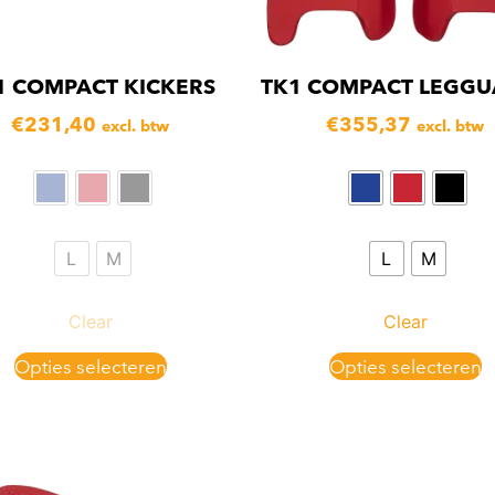
1 COMPACT KICKERS
TK1 COMPACT LEGGU
€
231,40
€
355,37
excl. btw
excl. btw
L
M
L
M
Clear
Clear
Opties selecteren
Opties selecteren