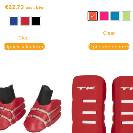
€
22,73
excl. btw
Clear
Clear
Opties selecteren
Opties selecteren