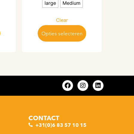
large
Medium
Clear
Opties selecteren
CONTACT
+31(0)6 83 57 10 15