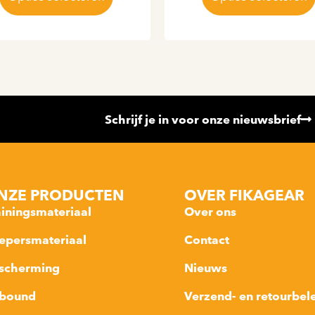
Schrijf je in voor onze nieuwsbrief
NZE PRODUCTEN
OVER FIKAGEAR
ainingsmateriaal
Over ons
epersmateriaal
Contact
scherming
Nieuws
bound
Verzend- en retourbel