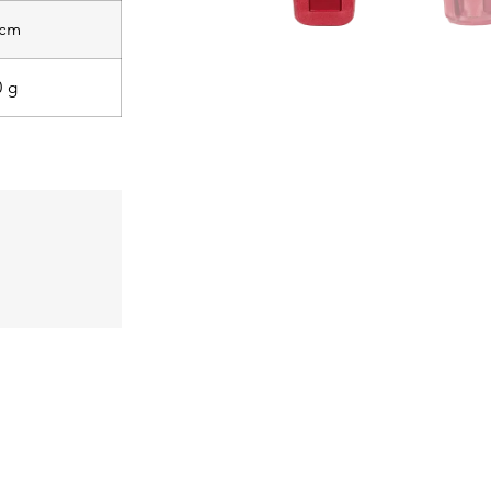
 cm
 g