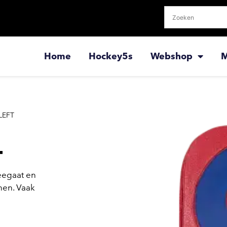
Home
Hockey5s
Webshop
M
LEFT
T
eegaat en
nen. Vaak