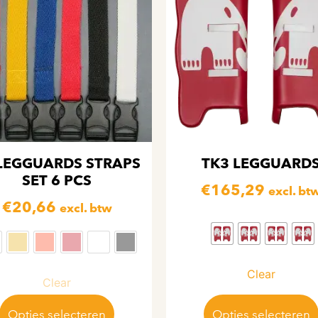
LEGGUARDS STRAPS
TK3 LEGGUARD
SET 6 PCS
€
165,29
excl. bt
€
20,66
excl. btw
Clear
Clear
Opties selecteren
Opties selecteren