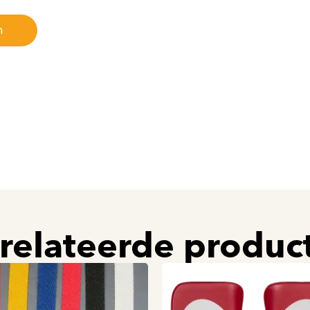
n
relateerde produc