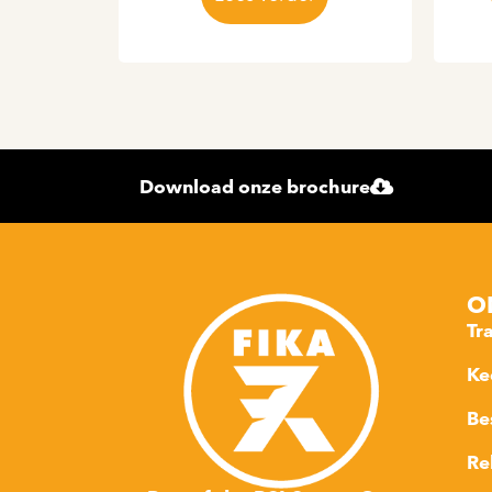
Download onze brochure
O
Tr
Ke
Be
Re