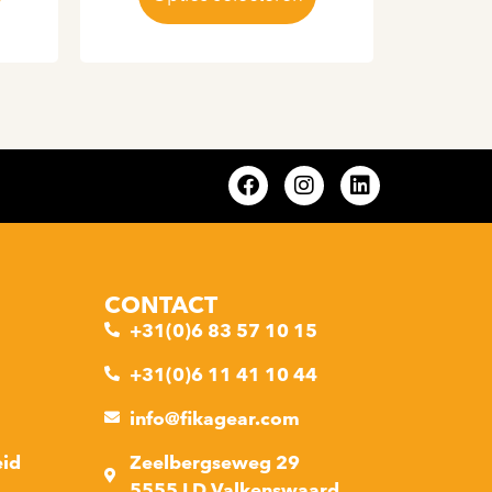
CONTACT
+31(0)6 83 57 10 15
+31(0)6 11 41 10 44
info@fikagear.com
eid
Zeelbergseweg 29
5555 LD Valkenswaard