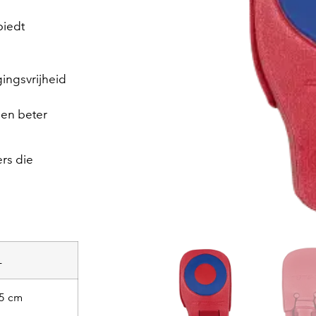
biedt
ingsvrijheid
een beter
rs die
L
5 cm