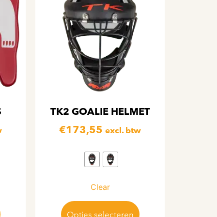
S
TK2 GOALIE HELMET
€
173,55
w
excl. btw
Clear
Opties selecteren