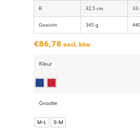
B
32,5 cm
33
Gewicht
345 g
440
€
86,78
excl. btw
Kleur
Grootte
M-L
S-M