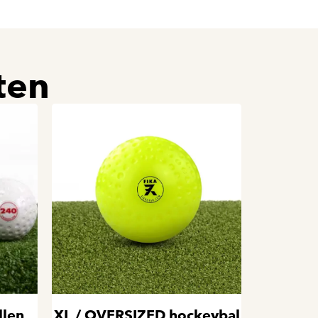
ten
llen
XL / OVERSIZED hockeybal