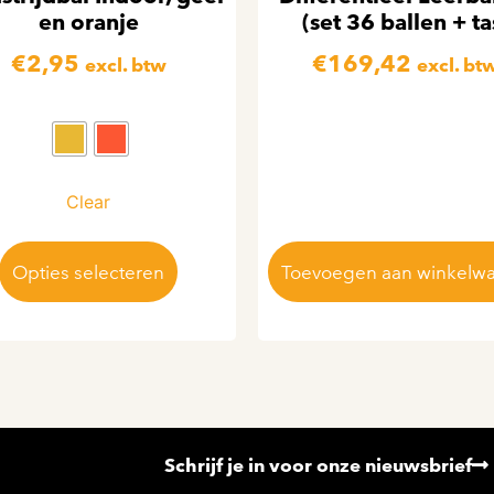
en oranje
(set 36 ballen + ta
€
2,95
€
169,42
excl. btw
excl. bt
Clear
Opties selecteren
Toevoegen aan winkelw
Schrijf je in voor onze nieuwsbrief