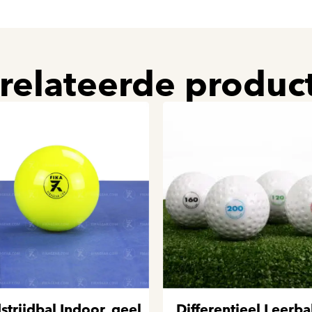
relateerde produc
trijdbal Indoor, geel
Differentieel Leerba