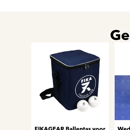
Ge
FIKAGEAR Ballentas voor
Weds