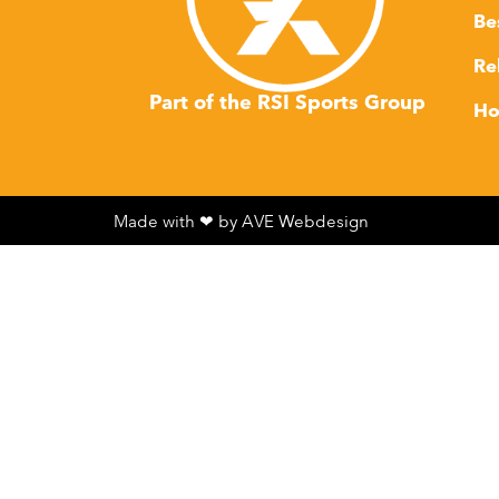
Be
Re
Part of the RSI Sports Group
Ho
Made with ❤ by AVE Webdesign