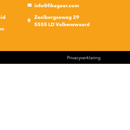
info@fikagear.com
eid
Zeelbergseweg 29
5555 LD Valkenswaard
en
Privacyverklaring