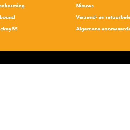
scherming
Nieuws
bound
Verzend- en retourbel
ckey5S
Algemene voorwaard