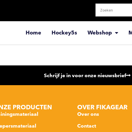
Home
Hockey5s
Webshop
M
Schrijf je in voor onze nieuwsbrief
NZE PRODUCTEN
OVER FIKAGEAR
ainingsmateriaal
Over ons
epersmateriaal
Contact