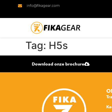
info@fikagear.com
Tag:
H5s
Download onze brochure
O
Tr
Ke