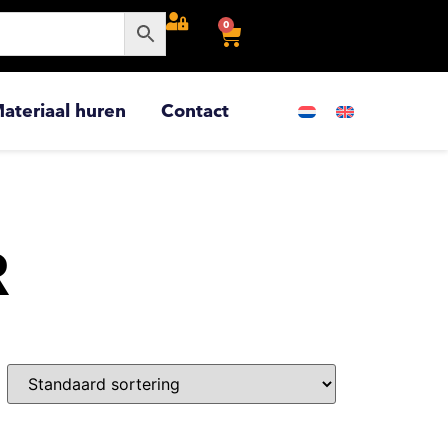
0
ateriaal huren
Contact
R