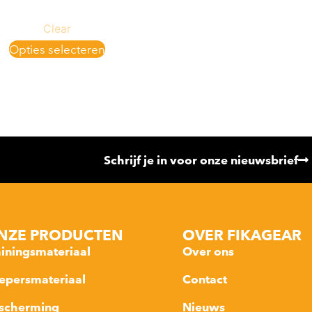
Clear
Opties selecteren
Schrijf je in voor onze nieuwsbrief
NZE PRODUCTEN
OVER FIKAGEAR
ainingsmateriaal
Over ons
epersmateriaal
Contact
scherming
Nieuws